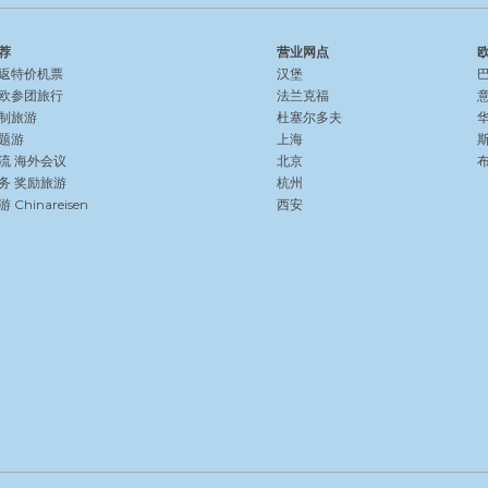
荐
营业网点
返特价机票
汉堡
欧参团旅行
法兰克福
制旅游
杜塞尔多夫
题游
上海
流
海外会议
北京
务
奖励旅游
杭州
Chinareisen
西安