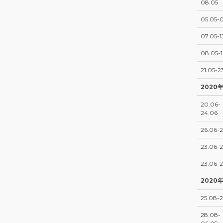
08.05
05.05-0
07.05-1
08.05-1
21.05-2
2020
20.06-
24.06
26.06-
23.06-2
23.06-2
2020
25.08-
28.08-