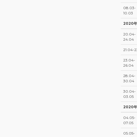
08.03-
10.03
2020
20.04-
24.04
21.04-2
23.04-
26.04
28.04-
30.04
30.04-
03.05
2020
04.05-
07.05
05.05-