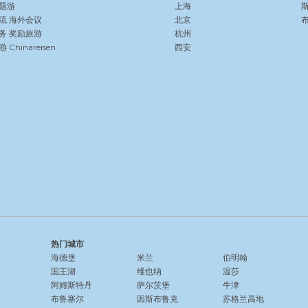
题游
上海
流
海外会议
北京
务
奖励旅游
杭州
Chinareisen
西安
热门城市
海德堡
米兰
伯明翰
国王湖
维也纳
温莎
阿姆斯特丹
萨尔茨堡
牛津
布鲁塞尔
因斯布鲁克
苏格兰高地