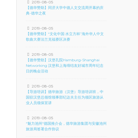
2019-08-05
【德华赞助】同济大学中德人文交流周开幕的庆
典-德华之夜
2019-08-05
【德华赞助】“文化中国·水立方杯”海外华人中文
歌曲大赛法兰克福赛区决赛
2019-08-05
【德华赞助】汉堡孔院Hamburg-Shanghai
Networking 汉堡和上海缔结友好城市周年纪念
日的晚会活动
2019-08-05
【导游培训】德华旅游（汉堡）导游培训班，中
国驻汉堡总领馆领事部纪达夫主任为领区旅游从
业人员领保宣讲
2019-08-05
“魅力池州“德国推介会，德华旅游集团与安徽池州
旅游局签署合作协议