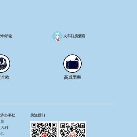
豪华邮轮
火车订房酒店
盖全欧
高成团率
欧洲办事处
关注我们
巴黎
意大利
华沙