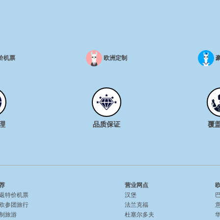
价机票
欧洲定制
理
品质保证
覆
荐
营业网点
返特价机票
汉堡
欧参团旅行
法兰克福
制旅游
杜塞尔多夫