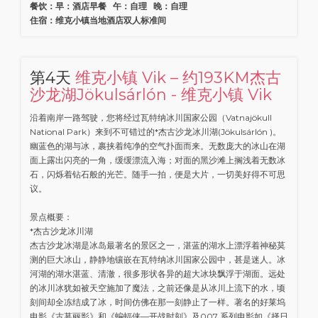
餐饮：早：酒店早餐 午：自理 晚：自理
住宿：维克小镇当地酒店双人标准间
第4天
维克小镇 Vik – 约193KM杰古
沙龙湖Jökulsárlón - 维克小镇 Vik
沿着南岸一路驾驶，您将经过瓦特纳冰川国家公园（Vatnajökull
National Park）来到不可错过的*杰古沙龙冰川湖(Jökulsárlón )。
幽蓝色的湖与冰，裹挟着纯净的空气扑面而来。无数庞大的冰山在湖
面上露出闪亮的一角，缓缓漂流入海；对面的黑沙滩上搁浅着无数冰
石，闪烁着钻石般的光芒。随手一拍，便是大片，一切美好得不可思
议。
景点概要：
*杰古沙龙冰川湖
杰古沙龙冰湖是冰岛最著名的景区之一，湛蓝的湖水上漂浮着神秘莫
测的巨大冰山，静静地镶嵌在瓦特纳冰川国家公园中，甚是迷人。冰
河湖的湖水湛蓝、清澈，很多形状各异的超大冰块飘浮于湖面。远处
的冰川冰犹如被天空施加了魔法，之前还像是从冰川上流下的水，顷
刻间却全冻结成了冰，时间仿佛在那一刻静止了一样。著名的好莱坞
电影《古墓丽影》和《蝙蝠侠—开战时刻》及007 系列电影如《择日