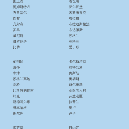
国王湖
维也纳
阿姆斯特丹
萨尔茨堡
布鲁塞尔
因斯布鲁克
巴黎
布拉格
凡尔赛
布拉迪斯拉法
罗马
布达佩斯
威尼斯
苏格兰
佛罗伦萨
英格兰
比萨
爱丁堡
伯明翰
卡尔斯塔特
温莎
腓特烈港
牛津
奥斯陆
苏格兰高地
奥胡斯
剑桥
赫尔辛基
比斯特购物村
圣诞老人村
约克
芬兰湖区
斯德哥尔摩
拉普兰
哥本哈根
奥卢
图尔库
卢卡
库萨莫
日内瓦