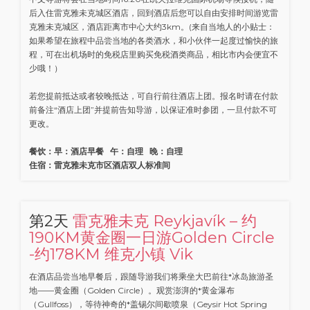
后入住雷克雅未克城区酒店，回到酒店后您可以自由安排时间游览雷
克雅未克城区，酒店距离市中心大约3km。(来自当地人的小贴士：
如果希望在旅程中品尝当地的各类酒水，和小伙伴一起度过愉快的旅
程，可在出机场时的免税店里购买免税酒类商品，相比市内会便宜不
少哦！）
若您提前抵达或者较晚抵达，可自行前往酒店上团。报名时请在付款
前备注“酒店上团”并提前告知导游，以保证准时参团，一旦付款不可
更改。
餐饮：早：酒店早餐 午：自理 晚：自理
住宿：雷克雅未克市区酒店双人标准间
第2天
雷克雅未克 Reykjavík – 约
190KM黄金圈一日游Golden Circle
-约178KM 维克小镇 Vik
在酒店品尝当地早餐后，跟随导游我们将乘坐大巴前往*冰岛旅游圣
地——黄金圈（Golden Circle）。观赏澎湃的*黄金瀑布
（Gullfoss），等待神奇的*盖锡尔间歇喷泉（Geysir Hot Spring