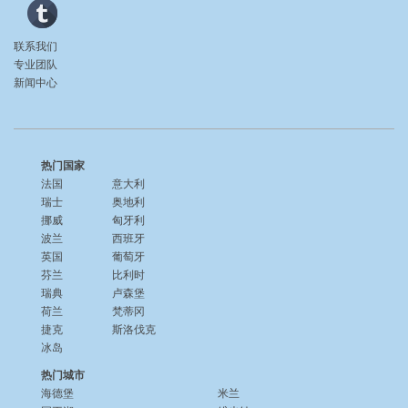
联系我们
专业团队
新闻中心
热门国家
法国
意大利
瑞士
奥地利
挪威
匈牙利
波兰
西班牙
英国
葡萄牙
芬兰
比利时
瑞典
卢森堡
荷兰
梵蒂冈
捷克
斯洛伐克
冰岛
热门城市
海德堡
米兰