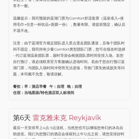
常不一般。
温馨提示：我司预留的蓝湖门票为Comfort舒适套票（温泉准入+使
用毛巾+任意一杯饮品+面膜一份），数量有限。请提前预定，确认后
不退不改。
注意：由于蓝湖官方规定团队进入景点需走团队通道，且每个团队时
间不固定，我司持有少量Comfort类型团队门票，您可在报名时选择
- 代订蓝湖温泉团队票，届时导游会根据团队票时间安排入场。若您
自行预订，请必须联系官方客服确认进场时间。若由于您自行预订蓝
湖门票，与团队入场时间冲突而无法进场，导致门票失效或损失等问
题，本司概不负责，敬请谅解。
餐饮：早：酒店早餐 午：自理 晚：自理
住宿：当地星级/特色酒店双人标准间
第6天
雷克雅未克 Reykjavík
最后一天安排早上4点-5点送机，当然您也可以继续您奇幻的冰岛自
助游览。我们为您预订的酒店会保留到上午12点之前，请您安排好时