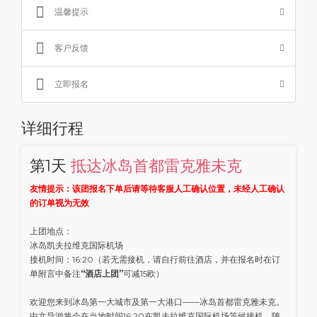
温馨提示
客户反馈
立即报名
详细行程
第1天
抵达冰岛首都雷克雅未克
友情提示：该团报名下单后请等待客服人工确认位置，未经人工确认
的订单视为无效
上团地点：
冰岛凯夫拉维克国际机场
接机时间：16:20（若无需接机，请自行前往酒店，并在报名时在订
单附言中备注
“酒店上团”
可减15欧）
欢迎您来到冰岛第一大城市及第一大港口——冰岛首都雷克雅未克。
中文导游将会在当地时间16:20在凯夫拉维克国际机场等候接机，随