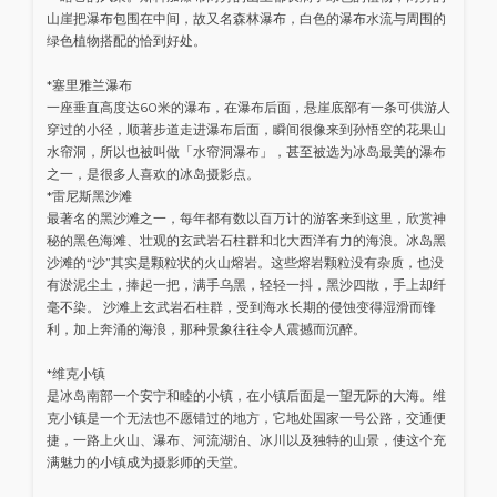
山崖把瀑布包围在中间，故又名森林瀑布，白色的瀑布水流与周围的
绿色植物搭配的恰到好处。
*塞里雅兰瀑布
一座垂直高度达60米的瀑布，在瀑布后面，悬崖底部有一条可供游人
穿过的小径，顺著步道走进瀑布后面，瞬间很像来到孙悟空的花果山
水帘洞，所以也被叫做「水帘洞瀑布」，甚至被选为冰岛最美的瀑布
之一，是很多人喜欢的冰岛摄影点。
*雷尼斯黑沙滩
最著名的黑沙滩之一，每年都有数以百万计的游客来到这里，欣赏神
秘的黑色海滩、壮观的玄武岩石柱群和北大西洋有力的海浪。冰岛黑
沙滩的“沙”其实是颗粒状的火山熔岩。这些熔岩颗粒没有杂质，也没
有淤泥尘土，捧起一把，满手乌黑，轻轻一抖，黑沙四散，手上却纤
毫不染。 沙滩上玄武岩石柱群，受到海水长期的侵蚀变得湿滑而锋
利，加上奔涌的海浪，那种景象往往令人震撼而沉醉。
*维克小镇
是冰岛南部一个安宁和睦的小镇，在小镇后面是一望无际的大海。维
克小镇是一个无法也不愿错过的地方，它地处国家一号公路，交通便
捷，一路上火山、瀑布、河流湖泊、冰川以及独特的山景，使这个充
满魅力的小镇成为摄影师的天堂。