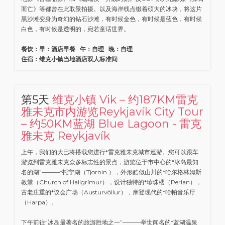
而亡》等都曾在此取景拍摄。以及海岸线点缀着硕大的冰块，将这片
黑沙滩变身为奇幻的钻石沙滩，有时候金色，有时候是蓝色，有时候
白色，有时候是透明的，宛若童话世界。
餐饮：早：酒店早餐 午：自理 晚：自理
住宿：维克小镇当地酒店双人标准间
第5天
维克小镇 Vik – 约187KM雷克
雅未克市内游览Reykjavík City Tour
– 约50KM蓝湖 Blue Lagoon - 雷克
雅未克 Reykjavík
上午，我们的大巴将搭载您进行*雷克雅未克城市巡游。您可以跟车
游览到雷克雅未克众多标志性的景点，游览位于市中心的“冰岛最知
名的湖”———*托宁湖（Tjornin ），外形酷似山川的*哈尔格林姆斯
教堂（Church of Hallgrímur），设计独特的*珍珠楼（Perlan），
古老庄重的*议会广场（Austurvöllur），摩登现代的*哈帕音乐厅
（Harpa）。
下午前往“冰岛最著名的旅游胜地之一”———举世闻名的*蓝湖温泉