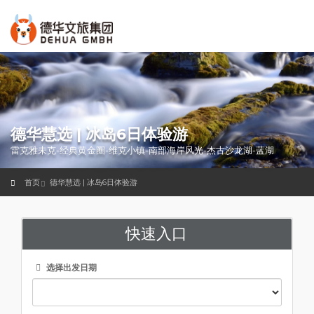
德华慧选 | 冰岛6日体验游
雷克雅未克-经典黄金圈-维克小镇-南部海岸风光-杰古沙龙湖-蓝湖
首页
德华慧选 | 冰岛6日体验游
快速入口
选择出发日期