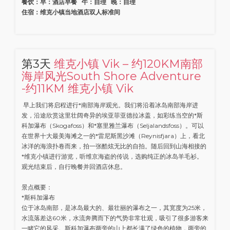
餐饮：早：酒店早餐 午：自理 晚：自理
住宿：维克小镇当地酒店双人标准间
第3天
维克小镇 Vik – 约120KM南部
海岸风光South Shore Adventure
-约11KM 维克小镇 Vik
早上我们将启程进行*南部海岸观光。我们将沿着冰岛南部海岸进
发，沿途欣赏这里壮阔奇异的埃亚菲亚德拉冰盖，如彩练当空的*斯
科加瀑布（Skogafoss）和*塞里雅兰瀑布（Seljalandsfoss）。可以
在世界十大最美海滩之一的*雷尼斯黑沙滩（Reynisfjara）上，看北
冰洋的海浪扑卷而来，拍一张酷炫无比的自拍。随后回到山海相接的
*维克小镇进行游览，听维京海盗的传说，选购纯正的冰岛羊毛衫。
观光结束后，自行晚餐并回酒店休息。
景点概要：
*斯科加瀑布
位于冰岛南部，是冰岛最大的、最壮丽的瀑布之一，其宽度为25米，
水流落差达60米，水流奔腾而下的气势非常壮观，吸引了很多游客来
一睹它的风采。斯科加瀑布两旁的山上都长满了绿色的植物，两旁的