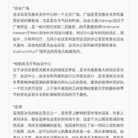
*议会广场
是冰岛雷克雅未克市中心的一个公共广场。广场是雷克雅未克市民最
受欢迎的聚集地，尤其是在天气好的时候。议会大厦(Alþingi)也位于
广场旁边，是一栋19世纪传统二层建筑，由丹麦建筑师Ferdinand
Meldahl于1880到1881年间设计建造。经过100多年时间的洗礼，现
如今，只有辩论厅、几间小会议室和某些议员的办公室还坐落在议会
大厦内，其他包括委员会会议室、议员办公室和秘书室都坐落在
Austurvöllur广场旁边的其他几栋建筑内。
*哈帕音乐厅和会议中心
位于冰岛首都雷克雅未克的海陆交界处，是冰岛最新最大的综合音乐
厅、会议中心，由冰岛和丹麦的设计公司联合设计，其灵感来自冰岛
冬季夜晚神秘莫测的夜幕极光和火山石的形状。建筑的玻璃外型好比
一个巨大的万花筒，上千块不规则的几何玻璃砖随着天空的颜色和季
节的变化反射出令彩虹都相形见绌的万千颜色。
*蓝湖
蓝湖是冰岛的标志景点之一，是世界上醉倒的室外海水温泉，许多人
来到冰岛，都会选择在这里好好的泡个澡。这是个火山熔岩形成的地
热温泉，湖水呈现幽幽的蓝色。泡温泉时别忘了涂一些硅土泥给脸作
个面膜，此外，还可以到岸上的桑拿房里蒸一会，再出来继续泡。如
果赶上下雪，身体浸在温暖的水中，抬头看漫天飞舞的白雪，感觉非