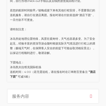
间，自行办理check out手续以及后续的游览或回程计划。
若您的航班时间较早／较晚或接下来有其他行程安排，不需要我们的
送机服务，请自行在酒店离团。报名时请在付款前选择“酒店下团”，
一旦付款不可更改。
请特别注意：
冰岛所处地理位置特殊，风景壮观奇特，天气也容易多变。为了安全
起见，经验丰富的资深导游会随时根据实际天气情况进行行程上的调
整（极端天气时，在保障客人安全的前提下可能会取消相应景点），
以保证行程顺利进行，敬请谅解。
下团地点：
冰岛凯夫拉维克国际机场
送机时间：4:00（若无需送机，请在报名时在订单附言里备注
“酒店
下团”
可减15欧）
服务内容