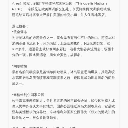
Area）喷发，到访*辛格维利尔国家公园（Thingvellir National
Park ），亲眼见证欧美两洲的交汇处，享受脚跨两大洲的成就感。
游览结束后将搭乘大巴前往美丽的维克小镇，并入住当地酒店。
景点概要：
*黄金瀑布
为游览冰岛的必游景点之一，黄金瀑布有当仁不让的理由。河流从32
米的高处飞流直下，分为两级，上级落差11米，下级落差21米，宽
100多米。远远看去就好像两条彩虹，沿着大裂谷奔流而去，场面十
分的壮观，因水流湍急，看似金黄色，故得名。
*间歇喷泉
最有名的间歇喷泉是盖锡尔间歇喷泉，冰岛语意思为爆泉，其最高喷
水高度居冰岛所有喷泉和间歇喷泉之冠，也因此成为世界著名的间歇
泉之一。
*辛格维利尔国家公园
位于雷克雅未克附近，是世界古老的民主议会会址，如今这里成为冰
岛人民举办喜庆大事的地方。国家公园临近冰岛大裂谷景点，它是欧
亚与美洲板块的分界处。辛格维利尔国家公园作为《权力的游戏》的
取景地之一，被众多剧迷熟知。