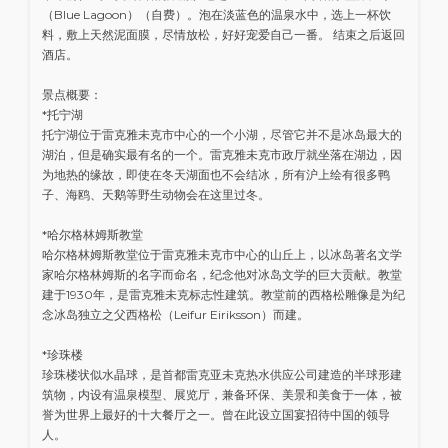
（Blue Lagoon）（自费）。泡在淡蓝色的温泉水中，选上一杯饮
料，敷上天然泥面膜，尽情放松，好好宠爱自己一番。 结束之后返回
酒店。
景点概要：
*托宁湖
托宁湖位于雷克雅未克市中心的一个小湖，尽管它并不是冰岛最大的
湖泊，但是确实最有名的一个。雷克雅未克市政厅就坐落在湖边，因
为地热的缘故，即使在冬天湖面也不会结冰，所有沪上绘有很多鸭
子、海鸥、天鹅等野生动物会在这里过冬。
*哈尔格林姆斯教堂
哈尔格林姆斯教堂位于雷克雅未克市中心的山丘上，以冰岛著名文学
家哈尔格林姆斯的名字而命名，纪念他对冰岛文学的巨大贡献。教堂
建于1930年，是雷克雅未克标志性建筑。教堂前的西格松雕像是为纪
念冰岛独立之父西格松（Leifur Eiriksson）而建。
*珍珠楼
珍珠楼状似水晶球，是首都雷克亚未克热水供应公司建造的半球形建
筑物，内设有温泉模型、展览厅，兼备环保、美景和美食于一体，被
誉为世界上最好的十大餐厅之一。曾在此设立国宴招待中国的领导
人。