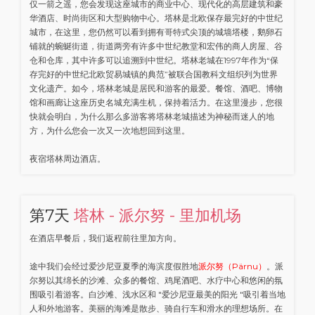
仅一箭之遥，您会发现这座城市的商业中心、现代化的高层建筑和豪
华酒店、时尚街区和大型购物中心。塔林是北欧保存最完好的中世纪
城市，在这里，您仍然可以看到拥有哥特式尖顶的城墙塔楼，鹅卵石
铺就的蜿蜒街道，街道两旁有许多中世纪教堂和宏伟的商人房屋、谷
仓和仓库，其中许多可以追溯到中世纪。塔林老城在1997年作为“保
存完好的中世纪北欧贸易城镇的典范”被联合国教科文组织列为世界
文化遗产。如今，塔林老城是居民和游客的最爱。餐馆、酒吧、博物
馆和画廊让这座历史名城充满生机，保持着活力。在这里漫步，您很
快就会明白，为什么那么多游客将塔林老城描述为神秘而迷人的地
方，为什么您会一次又一次地想回到这里。
夜宿塔林周边酒店。
第7天
塔林 - 派尔努 - 里加机场
在酒店早餐后，我们返程前往里加方向。
途中我们会经过爱沙尼亚夏季的海滨度假胜地
派尔努（Pärnu）
。派
尔努以其绵长的沙滩、众多的餐馆、鸡尾酒吧、水疗中心和悠闲的氛
围吸引着游客。白沙滩、浅水区和 "爱沙尼亚最美的阳光 "吸引着当地
人和外地游客。美丽的海滩是散步、骑自行车和滑水的理想场所。在