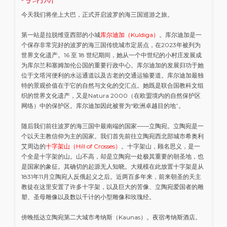
今天我们将坐上大巴，正式开启波罗的海三国巡游之旅。
第一站是拉脱维亚西部的小城
库尔迪加（Kuldiga）
。库尔迪加是一
个保存非常完好的波罗的海三国传统城市定居点，在2023年被列为
世界文化遗产。16 至 18 世纪期间，她从一个中世纪的小村庄发展成
为库尔兰和塞姆加伦公国的重要行政中心。库尔迪加的发展归功于她
位于文塔河便利的水运通道以及古老的交通运输要道。库尔迪加最独
特的景观价值在于它的自然与文化的交汇点。她既是联合国教科文组
织的世界文化遗产，又是Natura 2000（在欧盟境内的自然保护区
网络）中的保护区。库尔迪加因此被誉为“欧洲卓越目的地”。
随后我们前往波罗的海三国中最南端的国家——立陶宛。立陶宛是一
个以天主教信仰为主的国家。我们首先前往立陶宛西北部城市希奥利
艾周边的
十字架山（Hill of Crosses）
。十字架山，顾名思义，是一
个全是十字架的山。山不高，却是立陶宛一处极其重要的朝圣地，也
是国家的象征。其确切的起源无人知晓。大规模在此放置十字架是从
1831年11月立陶宛人反俄起义之后。近两百多年来，前来朝圣的天主
教徒在这里安置了许多十字架，以及巨大的苦像、立陶宛爱国者的雕
塑、圣母雕像以及数以千计的小型雕像和玫瑰经。
傍晚抵达立陶宛第二大城市考纳斯（Kaunas）。夜宿考纳斯酒店。