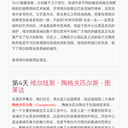
1500座建筑物，分别建于几个世纪，形成许多不同的建筑风格交相辉
映的壮丽辉煌的艺术效果。尽管维尔纽斯以巴洛克城市著称，这里也
有许多哥特式、文艺复兴式、新古典主义和其他风格。想要发现维尔
纽斯更加多姿多彩的一面，不妨到“对岸共和国”去走一走——这里是
城市的艺术街区，洋溢着波希米亚风情。得益于其中心位置及其后的
保护，维尔纽斯老城在数个世纪里对中东欧广大地区的建筑及文化发
展产生了巨大的影响。历史上，立陶宛大公国以及之后的波兰立陶宛
联邦曾是可与沙皇俄国论高低的东欧强国。曾经的帝国已经失落，留
下了维尔纽斯这座美丽的城市。
夜宿维尔纽斯周边酒店。
第4天
维尔纽斯 - 陶格夫匹尔斯 - 图
莱达
在酒店早餐后，我们往北，再次进入拉脱维亚，抵达该国第二大城市
陶格夫匹尔斯（Daugavpils）
。陶格夫匹尔斯位于拉脱维亚东部，
是一个主要的铁路交叉点及工业中心。历史上是一个重要的驻军点，
该城位于从里加到明斯克，以及华沙到圣彼得堡的中间点。历史中心
是这座城市最大的魅力所在，也是平衡古代与现代的最成功范例之
一。陶格夫匹尔斯是拉脱维亚少数几个能够同时拥有古典和折衷主义