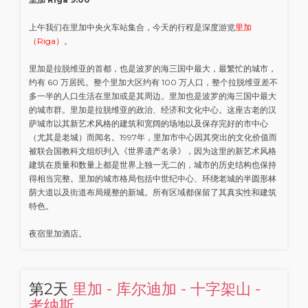
上午我们在里加中央火车站集合，今天的行程是深度游览
里加
（Riga）
。
里加是拉脱维亚的首都，也是波罗的海三国中最大，最繁忙的城市，
约有 60 万居民。整个里加大区约有 100 万人口，整个拉脱维亚差不
多一半的人口生活在里加或是其周边。里加也是波罗的海三国中最大
的城市群。里加是拉脱维亚的政治、经济和文化中心。这座古老的汉
萨城市以其新艺术风格的建筑和宽阔的场地以及保存完好的市中心
（尤其是老城）而闻名。1997年，里加市中心因其突出的文化价值而
被联合国教科文组织列入《世界遗产名录》，因为这里的新艺术风格
建筑在质量和数量上都是世界上独一无二的，城市的历史结构也保持
得相当完整。里加的城市格局包括中世纪中心、环绕老城的半圆形林
荫大道以及街道布局规整的新城。所有区域都保留了其真实性和建筑
特色。
夜宿里加酒店。
第2天
里加 - 库尔迪加 - 十字架山 -
考纳斯