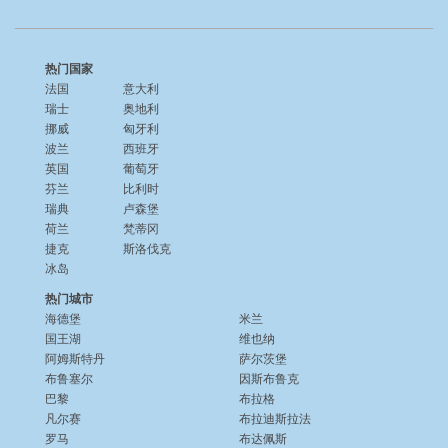
热门国家
法国
意大利
瑞士
奥地利
挪威
匈牙利
波兰
西班牙
英国
葡萄牙
芬兰
比利时
瑞典
卢森堡
荷兰
梵蒂冈
捷克
斯洛伐克
冰岛
热门城市
海德堡
米兰
国王湖
维也纳
阿姆斯特丹
萨尔茨堡
布鲁塞尔
因斯布鲁克
巴黎
布拉格
凡尔赛
布拉迪斯拉法
罗马
布达佩斯