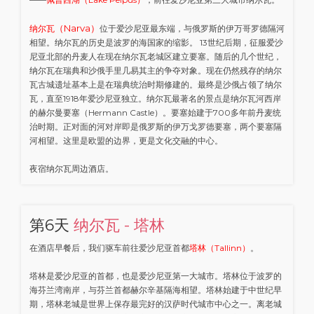
（Narva）
纳尔瓦
位于爱沙尼亚最东端，与俄罗斯的伊万哥罗德隔河
相望。纳尔瓦的历史是波罗的海国家的缩影。 13世纪后期，征服爱沙
尼亚北部的丹麦人在现在纳尔瓦老城区建立要塞。随后的几个世纪，
纳尔瓦在瑞典和沙俄手里几易其主的争夺对象。现在仍然残存的纳尔
瓦古城遗址基本上是在瑞典统治时期修建的。最终是沙俄占领了纳尔
瓦，直至1918年爱沙尼亚独立。纳尔瓦最著名的景点是纳尔瓦河西岸
的赫尔曼要塞（Hermann Castle）。要塞始建于700多年前丹麦统
治时期。正对面的河对岸即是俄罗斯的伊万戈罗德要塞，两个要塞隔
河相望。这里是欧盟的边界，更是文化交融的中心。
夜宿纳尔瓦周边酒店。
第6天
纳尔瓦 - 塔林
在酒店早餐后，我们驱车前往爱沙尼亚首都
塔林（Tallinn）
。
塔林是爱沙尼亚的首都，也是爱沙尼亚第一大城市。塔林位于波罗的
海芬兰湾南岸，与芬兰首都赫尔辛基隔海相望。塔林始建于中世纪早
期，塔林老城是世界上保存最完好的汉萨时代城市中心之一。离老城