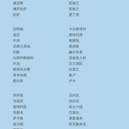
威尼斯
苏格兰
佛罗伦萨
英格兰
比萨
爱丁堡
伯明翰
卡尔斯塔特
温莎
腓特烈港
牛津
奥斯陆
苏格兰高地
奥胡斯
剑桥
赫尔辛基
比斯特购物村
圣诞老人村
约克
芬兰湖区
斯德哥尔摩
拉普兰
哥本哈根
奥卢
图尔库
卢卡
库萨莫
日内瓦
马德里
伯尔尼
塞维利亚
依云小镇
里斯本
巴塞尔
罗卡角
莱茵瀑布
波尔图
雷克雅未克