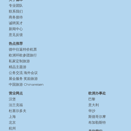
专业团队
联系我们
商务接待
诚聘英才
新闻中心
意见反馈
热点推荐
德中往返特价机票
欧洲环欧参团旅行
私家定制旅游
精品主题游
公务交流
海外会议
展会服务
奖励旅游
中国旅游 Chinareisen
营业网点
欧洲办事处
汉堡
巴黎
法兰克福
意大利
杜塞尔多夫
华沙
上海
斯德哥尔摩
北京
布加勒斯特
杭州