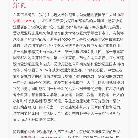
尔瓦
在酒店早餐后，我们往北进入爱沙尼亚，首先抵达该国第二大城市
塔
尔图（Tartu）
。塔尔图位于爱沙尼亚东部埃马约吉河畔，是爱沙尼
亚重要的知识和文化中心，也因此有“埃马约吉河畔的雅典”之美誉。
爱沙尼亚历史最悠久和最著名的大学塔尔图大学即位于该市。有关塔
尔图最早的文字记录可追溯到 1030 年，是波罗的海国家中最古老的
城市。塔尔图在爱沙尼亚文化和民族意识的发展中发挥了重要作用：
第一批国家精英出自当地大学，第一批报纸和文化社团、第一家国家
剧院都在这里开始工作，第一个国家歌曲节也在这里举行。塔尔图还
设有爱沙尼亚最高法院、爱沙尼亚教育和研究部和爱沙尼亚国家博物
馆等。塔尔图于2024年成为欧洲文化之都。宁静的公园、中世纪遗
址和穿城而过的河流为这座城市增添了浪漫的魅力。塔尔图的魅力之
一在于新旧融合的方式。漫步在这座城市中，人们可以真切地触摸到
它的历史，同时感受到一种全新的活力和对未来的好奇。在塔尔图的
每个角落，都有音乐会场馆、展览馆、剧院、教堂、博物馆、迷人的
小咖啡馆以及各种酒吧和餐馆。学生是这座城市不可分割的一部分，
他们约占总人口的四分之一，为这座城市带来了无穷的乐趣和活力。
这里的文化氛围非常活跃，全年都会举办各种令人兴奋的活动和节
日，满足各种口味的需求。
随后我们将途径欧盟境内的第三大湖泊，爱沙尼亚和俄罗斯的界湖
——
佩普西湖（Lake Peipus）
，前往爱沙尼亚第三大城市纳尔瓦。