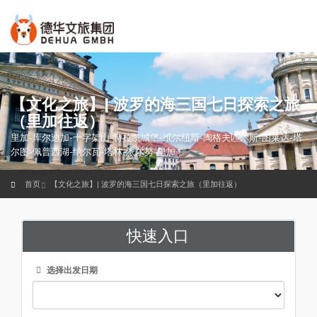
【文化之旅】| 波罗的海三国七日探索之旅
（里加往返）
里加-库尔迪加-十字架山-特拉凯城堡-维尔纽斯-陶格夫匹尔斯-图莱达-塔
尔图-佩普西湖-纳尔瓦-塔林-派尔努-里加
首页
【文化之旅】| 波罗的海三国七日探索之旅（里加往返）
快速入口
选择出发日期