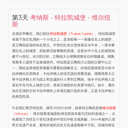
第3天
考纳斯 - 特拉凯城堡 - 维尔纽
斯
在酒店早餐后，我们前往
特拉凯城堡（Trakai Castle）
。特拉凯城堡
坐落于加尔瓦湖的一个小岛之上，是东欧唯一一座建在岛上的城堡，
是立陶宛必游的知名景点。中世纪红色古堡坐落在水中央，一座木桥
通往岛上的城堡，宛如童话故事般的浪漫。这座水中小岛上的城堡始
建于14世纪，在15世纪初，立陶宛大公维陶塔斯在位时期建成。维陶
塔斯本人逝世于这座城堡内。特拉凯是立陶宛大公国的主要中心之
一，因此这座城堡有着极为重要的战略意义。此地还因保留至今的卡
拉伊姆社区而闻名，卡拉伊姆人的语言源自突厥语族。维陶塔斯大公
将卡拉伊姆人作为战士和忠诚的仆人带到立陶宛。他令卡拉伊姆人定
居在半岛与岛上城堡之间，将保卫城堡的任务委与他们。如今，通向
加尔瓦湖的主街卡拉伊姆街上布满五颜六色的木屋，正是卡拉伊姆人
的典型民居。
午后我们离开特拉凯，驱车大约30分钟，就来到立陶宛首都
维尔纽斯
（Vilnius）
。维尔纽斯老城是欧洲北部保存最为完好的老城之一，出
色展现了历经五个世纪演变的中世纪中欧古城风貌，1994年被列入世
界文化遗产名录。最有价值的历史文化遗迹都集中于此。旧城内将近