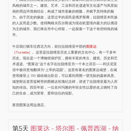
风格的城市之一。建筑、艺术、工业和历史遗迹等文化遗产与风景如
画的周边环境相结合，构成了城市形象的精髓，并赋予其特殊的魅
力。由于历史的缘故，这里过半的居民是俄罗斯裔，拉脱维亚本民族
的人反而是少数。使得陶格夫匹尔斯成为现在欧盟境内最大的以俄语
为主的城市。我们将在市中心停留，一起探索一下这个有些特殊的城
市。
午后我们驱车往西北方向，前往拉脱维亚中部的
图莱达
（Turaida）
。这里是拉脱维亚历史上重要的文化中心，有一千多年
历史。现在是一个博物馆保护区，拥有丰富的考古、建筑、历史和艺
术遗迹。“图莱达”这个名字在拉脱维亚另一个本土语言——利沃尼亚
语中被诗意地翻译为“上帝的花园”。这里有著名的图莱达城堡，在城
堡塔楼登上 139 级砖砌台阶后，可以看到周围一望无际的森林风景。
城堡附近老菩提树旁的图赖达玫瑰纪念碑，讲述了拉脱维亚最为人所
知的传说。四百年前，一位名叫玛雅的年轻女性以爱的名义牺牲了自
己的生命，成为荣誉、爱和信任的缩影。
夜宿图莱达周边酒店。
第5天
图莱达 - 塔尔图 - 佩普西湖 - 纳