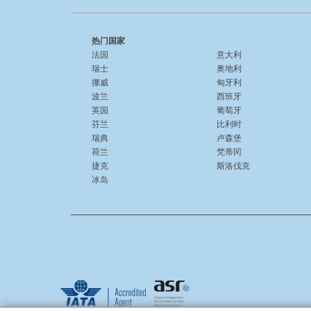
热门国家
法国
意大利
瑞士
奥地利
挪威
匈牙利
波兰
西班牙
英国
葡萄牙
芬兰
比利时
瑞典
卢森堡
荷兰
梵蒂冈
捷克
斯洛伐克
冰岛