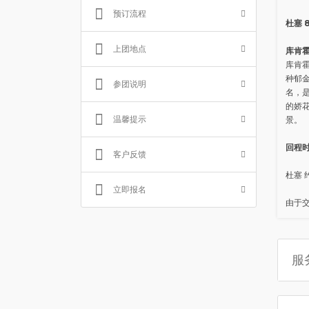
预订流程
杜塞 8
上团地点
库肯霍
库肯霍
种郁
参团说明
名，
的娇
温馨提示
景。
回程
客户反馈
杜塞 约
立即报名
由于
服