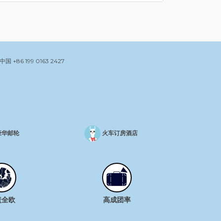
中国
+86 199 0163 2427
豪华邮轮
火车订房酒店
盖全欧
高成团率