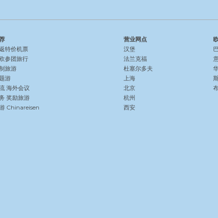
荐
营业网点
返特价机票
汉堡
欧参团旅行
法兰克福
制旅游
杜塞尔多夫
题游
上海
流
海外会议
北京
务
奖励旅游
杭州
Chinareisen
西安