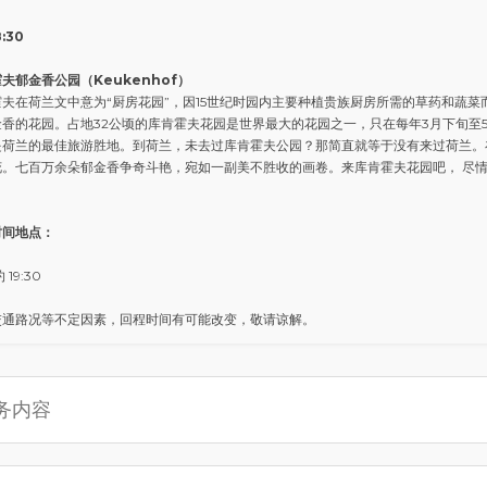
:30
夫郁金香公园（Keukenhof）
夫在荷兰文中意为“厨房花园”，因15世纪时园内主要种植贵族厨房所需的草药和蔬菜
金香的花园。占地32公顷的库肯霍夫花园是世界最大的花园之一，只在每年3月下旬至
是荷兰的最佳旅游胜地。到荷兰，未去过库肯霍夫公园？那简直就等于没有来过荷兰。
花。七百万余朵郁金香争奇斗艳，宛如一副美不胜收的画卷。来库肯霍夫花园吧， 尽
时间地点：
 19:30
交通路况等不定因素，回程时间有可能改变，敬请谅解。
务内容