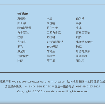
热门城市
海德堡
米兰
伯明翰
国王湖
维也纳
温莎
阿姆斯特丹
萨尔茨堡
牛津
布鲁塞尔
因斯布鲁克
苏格兰高地
巴黎
布拉格
剑桥
凡尔赛
布拉迪斯拉法
比斯特购物村
罗马
布达佩斯
约克
威尼斯
苏格兰
斯德哥尔摩
佛罗伦萨
英格兰
哥本哈根
比萨
爱丁堡
图尔库
版权声明
AGB
Datenschutzerklärung
Impressum
站内地图
德国中文网
亚超在线
德国服务热线： +49 40 1888 124 10 中国统一服务热线: +86 199 0163 2427
Copyright © 2026 www.dehua.de All rights reserved