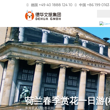
德国 +49 40 1888 124 10
中国 +86 199 0163
荷兰春季赏花一日游(
库肯霍夫郁金香花园