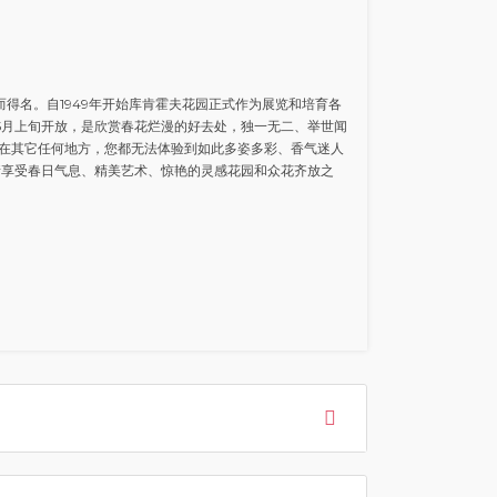
而得名。自1949年开始库肯霍夫花园正式作为展览和培育各
5月上旬开放，是欣赏春花烂漫的好去处，独一无二、举世闻
在其它任何地方，您都无法体验到如此多姿多彩、香气迷人
情享受春日气息、精美艺术、惊艳的灵感花园和众花齐放之