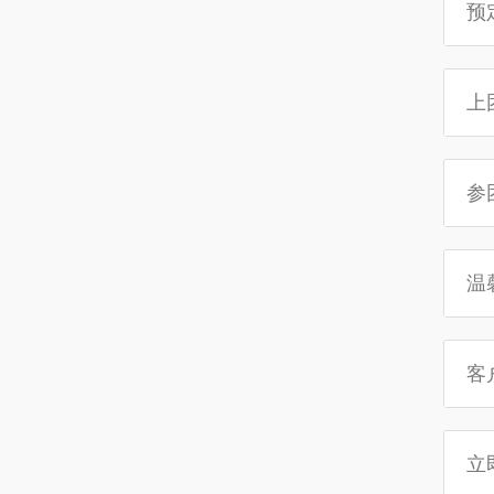
预
上
参
温
客
立