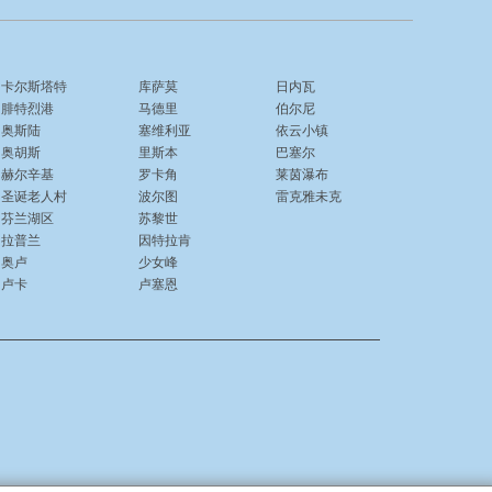
卡尔斯塔特
库萨莫
日内瓦
腓特烈港
马德里
伯尔尼
奥斯陆
塞维利亚
依云小镇
奥胡斯
里斯本
巴塞尔
赫尔辛基
罗卡角
莱茵瀑布
圣诞老人村
波尔图
雷克雅未克
芬兰湖区
苏黎世
拉普兰
因特拉肯
奥卢
少女峰
卢卡
卢塞恩