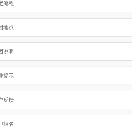
定流程
团地点
团说明
馨提示
户反馈
即报名