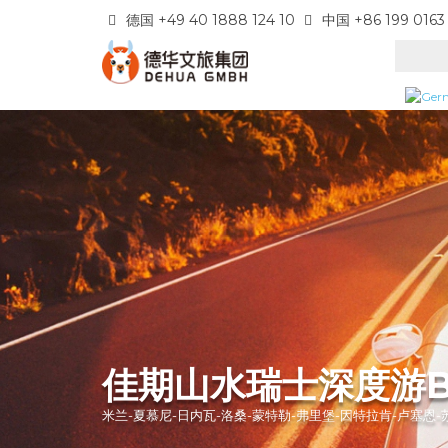
德国 +49 40 1888 124 10
中国 +86 199 0163
佳期山水瑞士深度游
米兰-夏慕尼-日内瓦-洛桑-蒙特勒-弗里堡-因特拉肯-卢塞恩-