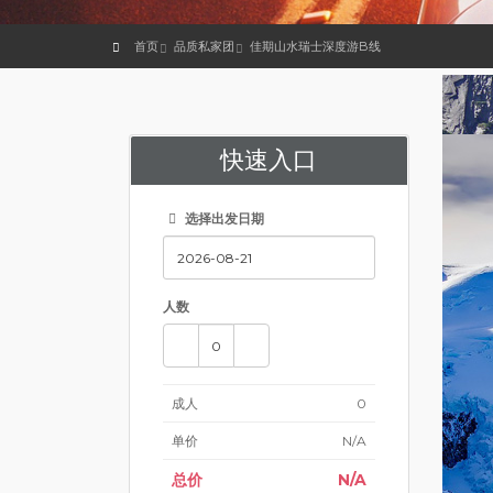
首页
品质私家团
佳期山水瑞士深度游B线
快速入口
选择出发日期
人数
成人
0
单价
N/A
总价
N/A