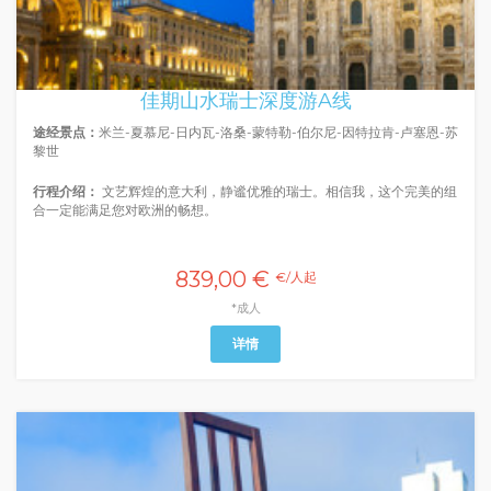
佳期山水瑞士深度游A线
途经景点：
米兰-夏慕尼-日内瓦-洛桑-蒙特勒-伯尔尼-因特拉肯-卢塞恩-苏
黎世
行程介绍：
文艺辉煌的意大利，静谧优雅的瑞士。相信我，这个完美的组
合一定能满足您对欧洲的畅想。
839,00 €
€/人起
*成人
详情