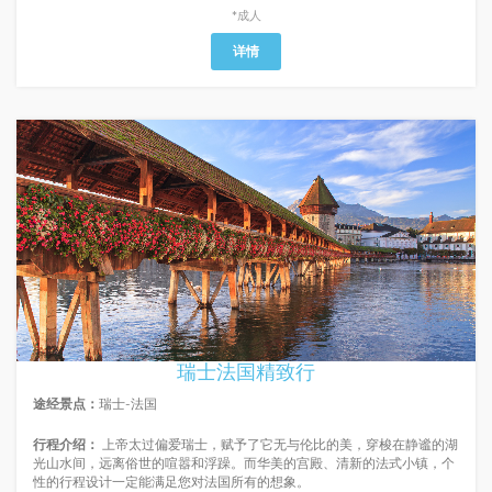
*成人
详情
瑞士法国精致行
途经景点：
瑞士-法国
行程介绍：
上帝太过偏爱瑞士，赋予了它无与伦比的美，穿梭在静谧的湖
光山水间，远离俗世的喧嚣和浮躁。而华美的宫殿、清新的法式小镇，个
性的行程设计一定能满足您对法国所有的想象。