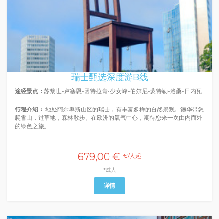
瑞士甄选深度游B线
途经景点：
苏黎世-卢塞恩-因特拉肯-少女峰-伯尔尼-蒙特勒-洛桑-日内瓦
行程介绍：
地处阿尔卑斯山区的瑞士，有丰富多样的自然景观。德华带您
爬雪山，过草地，森林散步。在欧洲的氧气中心，期待您来一次由内而外
的绿色之旅。
679,00 €
€/人起
*成人
详情