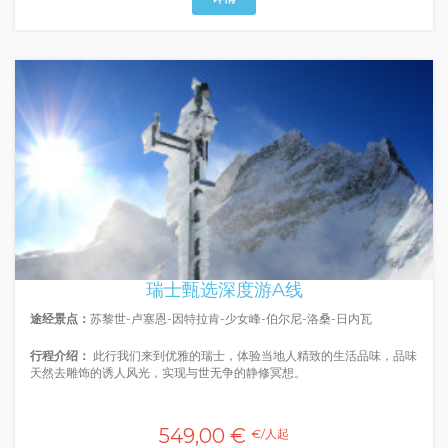
瑞士甄选深度游A线
途经景点：
苏黎世-卢塞恩-因特拉肯-少女峰-伯尔尼-洛桑-日内瓦
行程介绍：
此行我们来到优雅的瑞士，体验当地人精致的生活品味，品味
天然去雕饰的诱人风光，实现与世无争的静修冥想。
549,00 €
€/人起