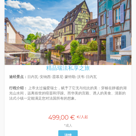
精品瑞法私享之旅
途经景点：
日内瓦-安纳西-霞慕尼-蒙特勒-沃韦-日内瓦
行程介绍：
上帝太过偏爱瑞士，赋予了它无与伦比的美：穿梭在静谧的湖
光山水间，远离俗世的喧嚣和浮躁。而华美的宫殿、诱人的美食、清新的
法式小镇一定能满足您对法国所有的想象。
499,00 €
€/人起
*成人
详情