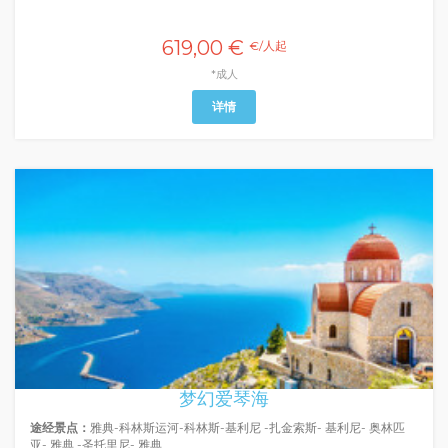
619,00 €
€/人起
*成人
详情
梦幻爱琴海
途经景点：
雅典-科林斯运河-科林斯-基利尼 -扎金索斯- 基利尼- 奥林匹
亚- 雅典 -圣托里尼- 雅典