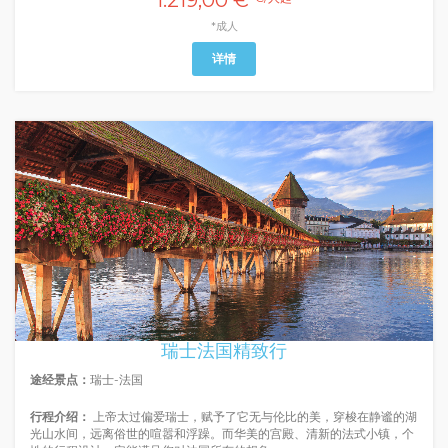
1.219,00 €
*成人
详情
瑞士法国精致行
途经景点：
瑞士-法国
行程介绍：
上帝太过偏爱瑞士，赋予了它无与伦比的美，穿梭在静谧的湖
光山水间，远离俗世的喧嚣和浮躁。而华美的宫殿、清新的法式小镇，个