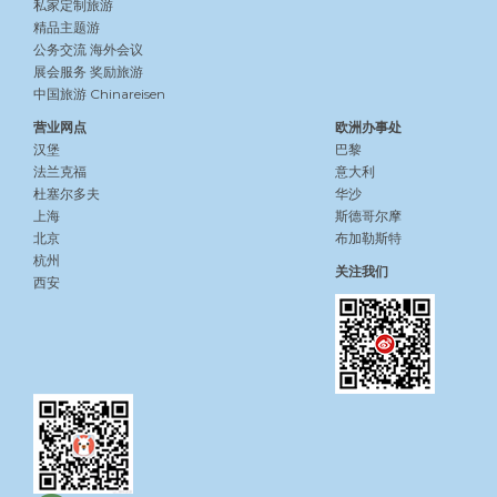
私家定制旅游
精品主题游
公务交流
海外会议
展会服务
奖励旅游
中国旅游 Chinareisen
营业网点
欧洲办事处
汉堡
巴黎
法兰克福
意大利
杜塞尔多夫
华沙
上海
斯德哥尔摩
北京
布加勒斯特
杭州
关注我们
西安