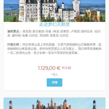
走进梦幻天鹅堡
途经景点：
慕尼黑-新天鹅堡-菲森 -林道-苏黎世 -卢塞恩-因特拉肯 -伯尔
尼 -蒙特勒-洛桑-日内瓦 -阿讷西-霞慕尼-日内瓦
行程介绍：
阿尔卑斯山是上帝的恩赐，它那气势磅礴的山峦蜿蜒奔腾，挺
拔峻峭的山峰直插云端，多样自然景观让人叹为观止 。我们将带您领略独
一无二的湖光山色，登少女峰一览冰川雪原的壮丽景象。
1.129,00 €
€/人起
*成人
详情