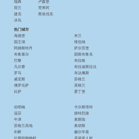
瑞典
卢森堡
荷兰
梵蒂冈
捷克
斯洛伐克
冰岛
热门城市
海德堡
米兰
国王湖
维也纳
阿姆斯特丹
萨尔茨堡
布鲁塞尔
因斯布鲁克
巴黎
布拉格
凡尔赛
布拉迪斯拉法
罗马
布达佩斯
威尼斯
苏格兰
佛罗伦萨
英格兰
比萨
爱丁堡
伯明翰
卡尔斯塔特
温莎
腓特烈港
牛津
奥斯陆
苏格兰高地
奥胡斯
剑桥
赫尔辛基
比斯特购物村
圣诞老人村