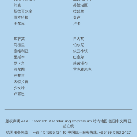
约克
芬兰湖区
斯德哥尔摩
拉普兰
哥本哈根
奥卢
图尔库
卢卡
库萨莫
日内瓦
马德里
伯尔尼
塞维利亚
依云小镇
里斯本
巴塞尔
罗卡角
莱茵瀑布
波尔图
雷克雅未克
苏黎世
因特拉肯
少女峰
卢塞恩
版权声明
AGB
Datenschutzerklärung
Impressum
站内地图
德国中文网
亚
超在线
德国服务热线： +49 40 1888 124 10 中国统一服务热线: +86 199 0163 2427