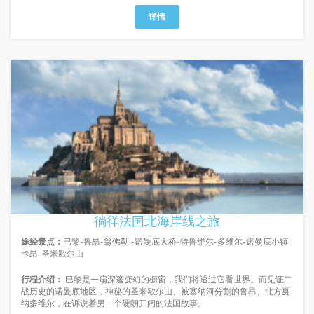
详情
徜徉法国北海岸线之旅
途经景点：
巴黎-鲁昂-翁佛勒 -诺曼底大桥-特鲁维尔-多维尔-诺曼底小镇
卡昂-圣米歇尔山
行程介绍：
巴黎是一扇深邃变幻的橱窗，我们将透过它看世界。而见证二
战历史的诺曼底地区，神秘的圣米歇尔山、被塞纳河分割的鲁昂、北方戛
纳多维尔，在诉说着另一个硬朗开阔的法国故事。