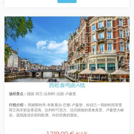
西欧奏鸣曲A线
途经景点：
德国-荷兰-比利时-法国-卢森堡
行程介绍：
阿姆斯特丹-布鲁塞尔-巴黎-卢森堡，给自己一周的时间享受
荷兰风车郁金香花海、比利时巧克力、法式精致的美食美景、卢森堡大峡
谷。该线路适合初到欧洲、向往经典的朋友。
€/人起