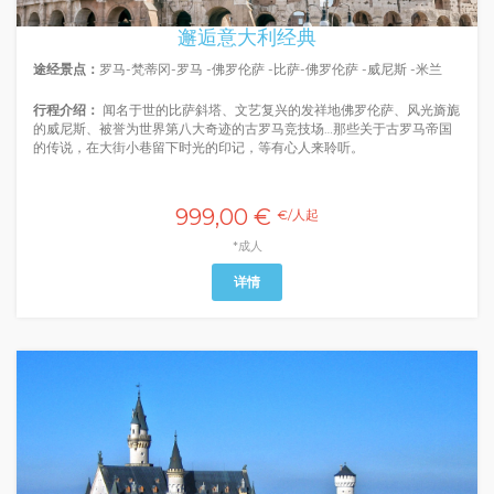
邂逅意大利经典
途经景点：
罗马-梵蒂冈-罗马 -佛罗伦萨 -比萨-佛罗伦萨 -威尼斯 -米兰
行程介绍：
闻名于世的比萨斜塔、文艺复兴的发祥地佛罗伦萨、风光旖旎
的威尼斯、被誉为世界第八大奇迹的古罗马竞技场…那些关于古罗马帝国
的传说，在大街小巷留下时光的印记，等有心人来聆听。
999,00 €
€/人起
*成人
详情