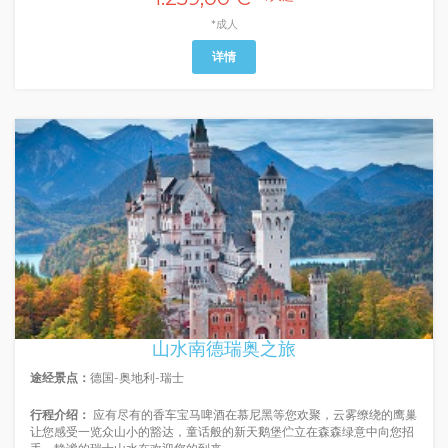
*成人
详情
山水南德瑞奥之旅
途经景点：
德国-奥地利-瑞士
行程介绍：
应有尽有的香车宝马啤酒在慕尼黑等您欢聚，云雾缭绕的鹰巢
让您感受一览众山小的豁达，童话般的新天鹅堡伫立在森森绿意中向您招