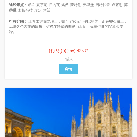
途经景点：
米兰-夏慕尼-日内瓦-洛桑-蒙特勒-弗里堡-因特拉肯-卢塞恩-苏
黎世-安德马特-库尔-米兰
行程介绍：
上帝太过偏爱瑞士，赋予了它无与伦比的美：走在卵石路上，
品味各色古老的建筑，穿梭在静谧的湖光山水间，远离俗世的喧嚣和浮
躁。
829,00 €
€/人起
*成人
详情