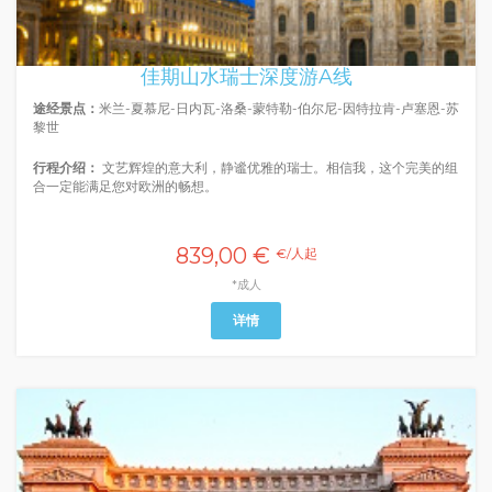
佳期山水瑞士深度游A线
途经景点：
米兰-夏慕尼-日内瓦-洛桑-蒙特勒-伯尔尼-因特拉肯-卢塞恩-苏
黎世
行程介绍：
文艺辉煌的意大利，静谧优雅的瑞士。相信我，这个完美的组
合一定能满足您对欧洲的畅想。
839,00 €
€/人起
*成人
详情