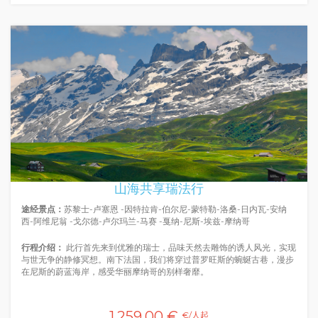
山海共享瑞法行
途经景点：
苏黎士-卢塞恩 -因特拉肯-伯尔尼-蒙特勒-洛桑-日内瓦-安纳
西-阿维尼翁 -戈尔德-卢尔玛兰-马赛 -戛纳-尼斯-埃兹-摩纳哥
行程介绍：
此行首先来到优雅的瑞士，品味天然去雕饰的诱人风光，实现
与世无争的静修冥想。南下法国，我们将穿过普罗旺斯的蜿蜒古巷，漫步
在尼斯的蔚蓝海岸，感受华丽摩纳哥的别样奢靡。
1.259,00 €
€/人起