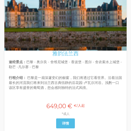
雅韵法兰西
途经景点：
巴黎 - 奥尔良 - 舍维尼城堡 - 香波堡 - 图尔 - 舍农索水上城堡 -
勒芒 -凡尔赛 - 巴黎
行程介绍：
巴黎是一扇深邃变幻的橱窗，我们将透过它看世界。沿着法国
最长的河流我们将来到法兰西古典恬静的后花园-卢瓦尔河谷。浅酌一口
该区享有盛誉的葡萄酒，您会感到独特的法式风情。
649,00 €
€/人起
*成人
详情