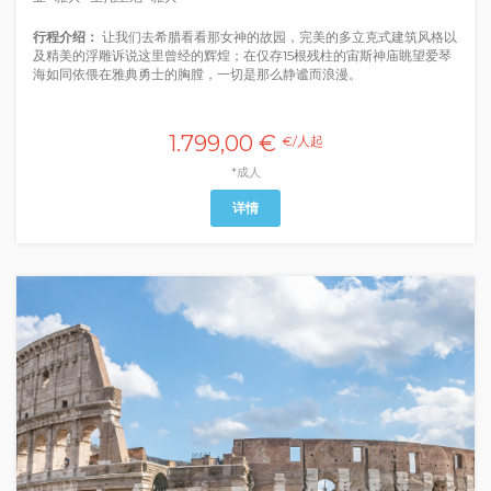
行程介绍：
让我们去希腊看看那女神的故园，完美的多立克式建筑风格以
及精美的浮雕诉说这里曾经的辉煌；在仅存15根残柱的宙斯神庙眺望爱琴
海如同依偎在雅典勇士的胸膛，一切是那么静谧而浪漫。
1.799,00 €
€/人起
*成人
详情