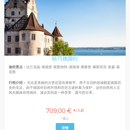
轻巧德国行
途经景点：
法兰克福-海德堡-斯图加特-滴滴湖-弗莱堡-康斯坦茨-富森-慕
尼黑
行程介绍：
无论是美丽的古堡还是街巷狭窄、房子古旧的老城都是德国历
史的见证。由于德国对自然环境和历史古迹的着力保护，这些自然和人文
风光都保存得很好。漫步其间是一种享受，愿与您分享。
709,00 €
€/人起
*成人
详情