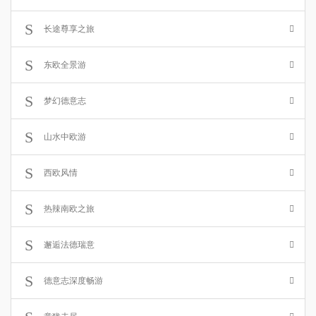
长途尊享之旅
东欧全景游
梦幻德意志
山水中欧游
西欧风情
热辣南欧之旅
邂逅法德瑞意
德意志深度畅游