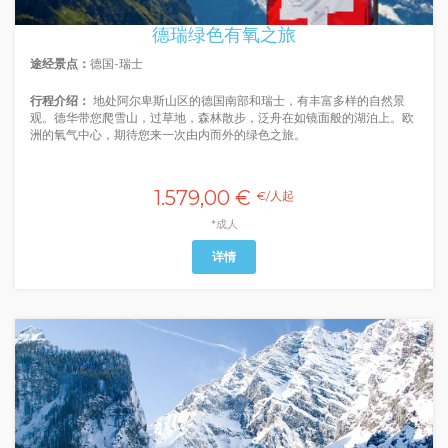
德瑞绿色有氧之旅
途经景点：
德国-瑞士
行程介绍：
地处阿尔卑斯山区的德国南部和瑞士，有丰富多样的自然景
观。德华带您爬雪山，过草地，森林散步，泛舟在如镜面般的湖泊上。欧
洲的氧气中心，期待您来一次由内而外的绿色之旅。
1.579,00 €
€/人起
*成人
详情