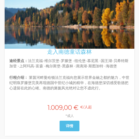
走入南德童话森林
途经景点：
法兰克福-维尔茨堡-罗滕堡 -纽伦堡-慕尼黑 -国王湖-贝希特斯
加登 -上阿玛高-富森 -梅尔斯堡-黑森林 -滴滴湖-斯图加特 -海德堡
行程介绍：
莱茵河畔曼哈顿法兰克福向您展示世界金融之都的魅力，中世
纪明珠罗滕堡完美再现德国中世纪小城的精华，在海德堡深切感受歌德把
心遗留在此的心绪。南德的旖旎风光绝对让您不虚此行。
1.009,00 €
€/人起
*成人
详情