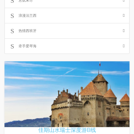
意犹未尽
浪漫法兰西
热情西班牙
牵手爱琴海
佳期山水瑞士深度游B线