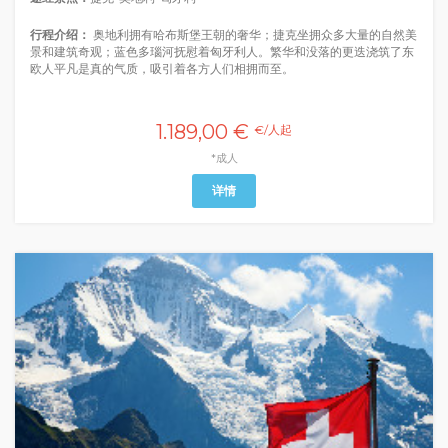
行程介绍：
奥地利拥有哈布斯堡王朝的奢华；捷克坐拥众多大量的自然美
景和建筑奇观；蓝色多瑙河抚慰着匈牙利人。繁华和没落的更迭浇筑了东
欧人平凡是真的气质，吸引着各方人们相拥而至。
1.189,00 €
€/人起
*成人
详情