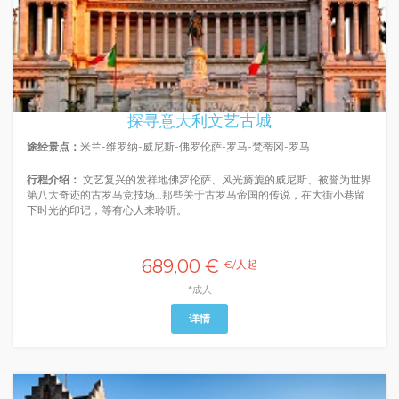
探寻意大利文艺古城
途经景点：
米兰-维罗纳-威尼斯-佛罗伦萨-罗马-梵蒂冈-罗马
行程介绍：
文艺复兴的发祥地佛罗伦萨、风光旖旎的威尼斯、被誉为世界
第八大奇迹的古罗马竞技场…那些关于古罗马帝国的传说，在大街小巷留
下时光的印记，等有心人来聆听。
689,00 €
€/人起
*成人
详情