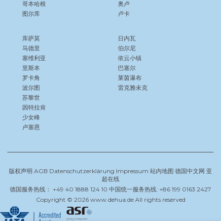
哥本哈根
奥卢
图尔库
卢卡
库萨莫
日内瓦
马德里
伯尔尼
塞维利亚
依云小镇
里斯本
巴塞尔
罗卡角
莱茵瀑布
波尔图
雷克雅未克
苏黎世
因特拉肯
少女峰
卢塞恩
版权声明
AGB
Datenschutzerklärung
Impressum
站内地图
德国中文网
亚
超在线
德国服务热线： +49 40 1888 124 10 中国统一服务热线: +86 199 0163 2427
Copyright © 2026 www.dehua.de All rights reserved