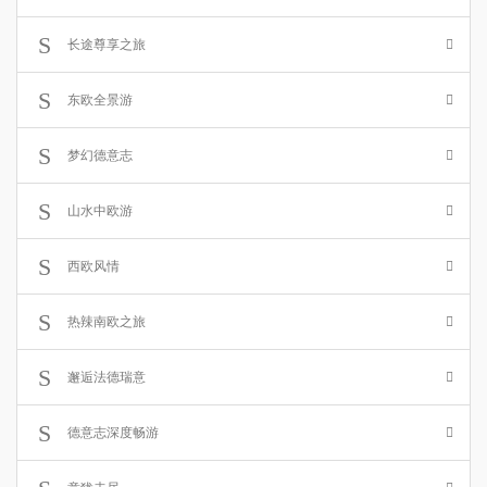
长途尊享之旅
东欧全景游
梦幻德意志
山水中欧游
西欧风情
热辣南欧之旅
邂逅法德瑞意
德意志深度畅游