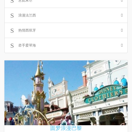
意犹未尽
浪漫法兰西
热情西班牙
牵手爱琴海
圆梦浪漫巴黎