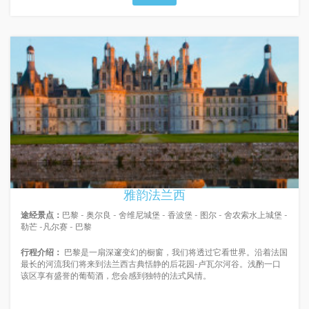
雅韵法兰西
途经景点：
巴黎 - 奥尔良 - 舍维尼城堡 - 香波堡 - 图尔 - 舍农索水上城堡 -
勒芒 -凡尔赛 - 巴黎
行程介绍：
巴黎是一扇深邃变幻的橱窗，我们将透过它看世界。沿着法国
最长的河流我们将来到法兰西古典恬静的后花园-卢瓦尔河谷。浅酌一口
该区享有盛誉的葡萄酒，您会感到独特的法式风情。