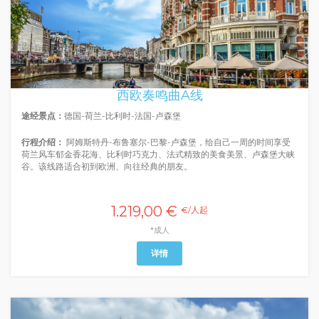
西欧奏鸣曲A线
途经景点：
德国-荷兰-比利时-法国-卢森堡
行程介绍：
阿姆斯特丹-布鲁塞尔-巴黎-卢森堡，给自己一周的时间享受
荷兰风车郁金香花海、比利时巧克力、法式精致的美食美景、卢森堡大峡
谷。该线路适合初到欧洲、向往经典的朋友。
1.219,00 €
€/人起
*成人
详情