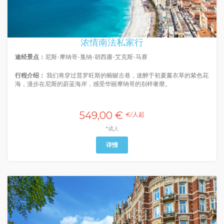
浓情南法私家行
途经景点：
尼斯-摩纳哥-戛纳-胡西庸-艾克斯-马赛
行程介绍：
我们将穿过普罗旺斯的蜿蜒古巷，迷醉于初夏薰衣草的紫色花
海，漫步在尼斯的蔚蓝海岸，感受华丽摩纳哥的别样奢靡。
549,00 €
€/人起
*成人
详情