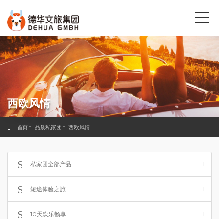
西欧风情
首页
品质私家团
西欧风情
私家团全部产品
短途体验之旅
10天欢乐畅享