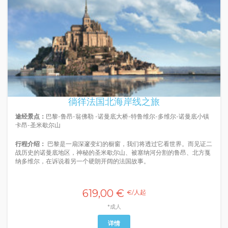
徜徉法国北海岸线之旅
途经景点：
巴黎-鲁昂-翁佛勒 -诺曼底大桥-特鲁维尔-多维尔-诺曼底小镇
卡昂-圣米歇尔山
行程介绍：
巴黎是一扇深邃变幻的橱窗，我们将透过它看世界。而见证二
战历史的诺曼底地区，神秘的圣米歇尔山、被塞纳河分割的鲁昂、北方戛
纳多维尔，在诉说着另一个硬朗开阔的法国故事。
619,00 €
€/人起
*成人
详情