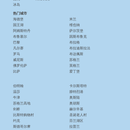
冰岛
热门城市
海德堡
米兰
国王湖
维也纳
阿姆斯特丹
萨尔茨堡
布鲁塞尔
因斯布鲁克
巴黎
布拉格
凡尔赛
布拉迪斯拉法
罗马
布达佩斯
威尼斯
苏格兰
佛罗伦萨
英格兰
比萨
爱丁堡
伯明翰
卡尔斯塔特
温莎
腓特烈港
牛津
奥斯陆
苏格兰高地
奥胡斯
剑桥
赫尔辛基
比斯特购物村
圣诞老人村
约克
芬兰湖区
斯德哥尔摩
拉普兰